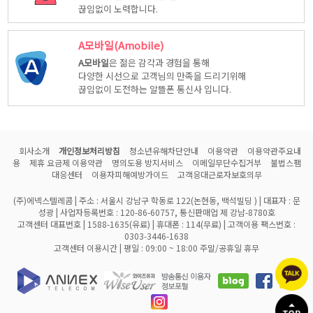
끊임없이 노력합니다.
A모바일(Amobile)
A모바일
은 젊은 감각과 경험을 통해
다양한 시선으로 고객님의 만족을 드리기위해
끊임없이 도전하는 알뜰폰 통신사 입니다.
회사소개
개인정보처리방침
청소년유해차단안내
이용약관
이용약관주요내
용
제휴 요금제 이용약관
명의도용 방지서비스
이메일무단수집거부
불법스팸
대응센터
이용자피해예방가이드
고객응대근로자보호의무
(주)에넥스텔레콤 | 주소 : 서울시 강남구 학동로 122(논현동, 백석빌딩 ) | 대표자 : 문
성광 | 사업자등록번호 : 120-86-60757, 통신판매업 제 강남-8780호
고객센터 대표번호 | 1588-1635(유료) | 휴대폰 : 114(무료) | 고객이용 팩스번호 :
0303-3446-1638
고객센터 이용시간 | 평일 : 09:00 ~ 18:00 주말/공휴일 휴무