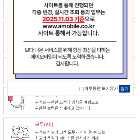
우리는 자유롭고 창의적인 상상력으로
새로운 가치창조에 끊임없이 도전하고
모험
합니다.
놀라운(Amazing)
우리는 고객중심 능력은 고객을 위해 다양한
시각에서 만들어진
놀라운
상품을
제공합니다.
최고(Ace)
우리는 품질, 서비스등 다양한 방면에서 업계
최고
가 되도록
노력하겠습니다.
하루동안 보지않기
닫기
능력(Able)
우리는 무한한 도전과 경험을 바탕으로
무한한
능력
을 잠재하고 있습니다.
모두(All)
우리는 직원과 고객
모두
가 신뢰 할 수 있는
최고의 품질과 서비스를 선사하기 위해