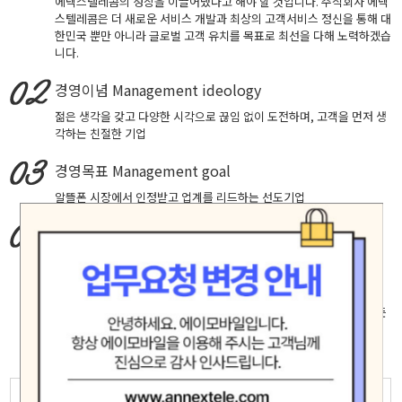
에넥스텔레콤의 성장을 이끌어냈다고 해야 할 것입니다. 주식회사 에넥
스텔레콤은 더 새로운 서비스 개발과 최상의 고객서비스 정신을 통해 대
한민국 뿐만 아니라 글로벌 고객 유치를 목표로 최선을 다해 노력하겠습
니다.
경영이념
Management ideology
젊은 생각을 갖고 다양한 시각으로 끊임 없이 도전하며, 고객을 먼저 생
각하는 친절한 기업
경영목표
Management goal
알뜰폰 시장에서 인정받고 업계를 리드하는 선도기업
핵심가치
Core Values
창의적 도전, 실패에 안주하지 않고 성공을 확신하는 자세로 최고에 도
전합니다.
고객중심, 고객의 입장에서 생각하고 배려하며 진심으로 소통합니다.
책임과 헌신, 신뢰 존중 배려가 깃든 마음으로 직원 제휴사 고객등 모든
인연을 소중히 여기며 공정하고 바르게 행동합니다.
모험(Adventure)