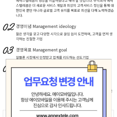
에넥스텔레콤의 성장을 이끌어냈다고 해야 할 것입니다. 주식회사 에넥
스텔레콤은 더 새로운 서비스 개발과 최상의 고객서비스 정신을 통해 대
한민국 뿐만 아니라 글로벌 고객 유치를 목표로 최선을 다해 노력하겠습
니다.
경영이념
Management ideology
젊은 생각을 갖고 다양한 시각으로 끊임 없이 도전하며, 고객을 먼저 생
각하는 친절한 기업
경영목표
Management goal
알뜰폰 시장에서 인정받고 업계를 리드하는 선도기업
핵심가치
Core Values
창의적 도전, 실패에 안주하지 않고 성공을 확신하는 자세로 최고에 도
전합니다.
고객중심, 고객의 입장에서 생각하고 배려하며 진심으로 소통합니다.
책임과 헌신, 신뢰 존중 배려가 깃든 마음으로 직원 제휴사 고객등 모든
인연을 소중히 여기며 공정하고 바르게 행동합니다.
모험(Adventure)