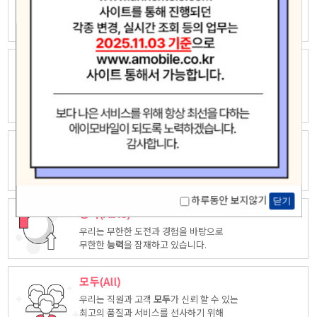
우리는 자유롭고 창의적인 상상력으로
새로운 가치창조에 끊임없이 도전하고
모험
합니다.
놀라운(Amazing)
우리는 고객중심 능력은 고객을 위해 다양한
시각에서 만들어진
놀라운
상품을
제공합니다.
최고(Ace)
우리는 품질, 서비스등 다양한 방면에서 업계
최고
가 되도록
노력하겠습니다.
하루동안 보지않기
닫기
능력(Able)
우리는 무한한 도전과 경험을 바탕으로
무한한
능력
을 잠재하고 있습니다.
모두(All)
우리는 직원과 고객
모두
가 신뢰 할 수 있는
최고의 품질과 서비스를 선사하기 위해