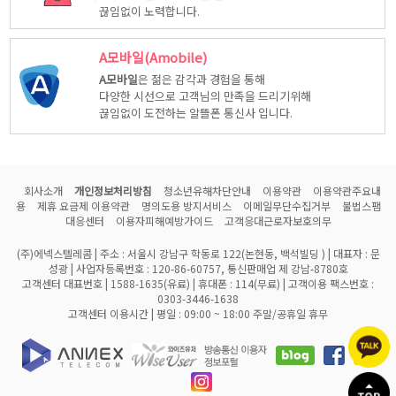
끊임없이 노력합니다.
A모바일(Amobile)
A모바일
은 젊은 감각과 경험을 통해
다양한 시선으로 고객님의 만족을 드리기위해
끊임없이 도전하는 알뜰폰 통신사 입니다.
회사소개
개인정보처리방침
청소년유해차단안내
이용약관
이용약관주요내
용
제휴 요금제 이용약관
명의도용 방지서비스
이메일무단수집거부
불법스팸
대응센터
이용자피해예방가이드
고객응대근로자보호의무
(주)에넥스텔레콤 | 주소 : 서울시 강남구 학동로 122(논현동, 백석빌딩 ) | 대표자 : 문
성광 | 사업자등록번호 : 120-86-60757, 통신판매업 제 강남-8780호
고객센터 대표번호 | 1588-1635(유료) | 휴대폰 : 114(무료) | 고객이용 팩스번호 :
0303-3446-1638
고객센터 이용시간 | 평일 : 09:00 ~ 18:00 주말/공휴일 휴무