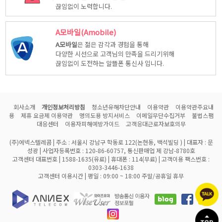
끊임없이 노력합니다.
A모바일(Amobile)
A모바일
은 젊은 감각과 경험을 통해
다양한 시선으로 고객님의 만족을 드리기위해
끊임없이 도전하는 알뜰폰 통신사 입니다.
회사소개
개인정보처리방침
청소년유해차단안내
이용약관
이용약관주요내
용
제휴 요금제 이용약관
명의도용 방지서비스
이메일무단수집거부
불법스팸
대응센터
이용자피해예방가이드
고객응대근로자보호의무
(주)에넥스텔레콤 | 주소 : 서울시 강남구 학동로 122(논현동, 백석빌딩 ) | 대표자 : 문
성광 | 사업자등록번호 : 120-86-60757, 통신판매업 제 강남-8780호
고객센터 대표번호 | 1588-1635(유료) | 휴대폰 : 114(무료) | 고객이용 팩스번호 :
0303-3446-1638
고객센터 이용시간 | 평일 : 09:00 ~ 18:00 주말/공휴일 휴무