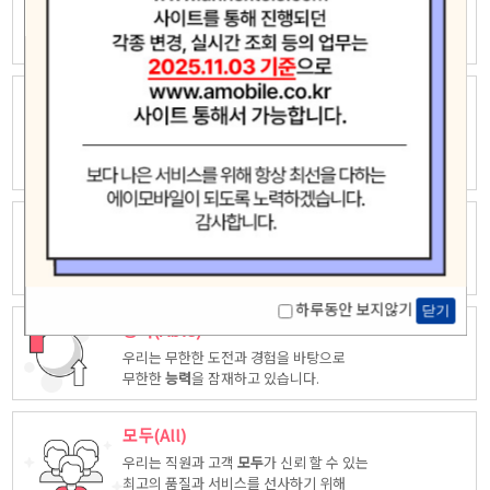
우리는 자유롭고 창의적인 상상력으로
새로운 가치창조에 끊임없이 도전하고
모험
합니다.
놀라운(Amazing)
우리는 고객중심 능력은 고객을 위해 다양한
시각에서 만들어진
놀라운
상품을
제공합니다.
최고(Ace)
우리는 품질, 서비스등 다양한 방면에서 업계
최고
가 되도록
노력하겠습니다.
하루동안 보지않기
닫기
능력(Able)
우리는 무한한 도전과 경험을 바탕으로
무한한
능력
을 잠재하고 있습니다.
모두(All)
우리는 직원과 고객
모두
가 신뢰 할 수 있는
최고의 품질과 서비스를 선사하기 위해