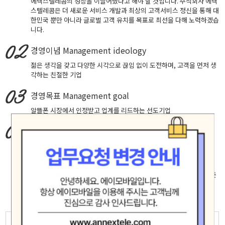
에넥스텔레콤의 성장을 이끌어냈다고 해야 할 것입니다. 주식회사 에넥
스텔레콤은 더 새로운 서비스 개발과 최상의 고객서비스 정신을 통해 대
한민국 뿐만 아니라 글로벌 고객 유치를 목표로 최선을 다해 노력하겠습
니다.
경영이념
Management ideology
젊은 생각을 갖고 다양한 시각으로 끊임 없이 도전하며, 고객을 먼저 생
각하는 친절한 기업
경영목표
Management goal
알뜰폰 시장에서 인정받고 업계를 리드하는 선도기업
핵심가치
Core Values
창의적 도전, 실패에 안주하지 않고 성공을 확신하는 자세로 최고에 도
전합니다.
고객중심, 고객의 입장에서 생각하고 배려하며 진심으로 소통합니다.
책임과 헌신, 신뢰 존중 배려가 깃든 마음으로 직원 제휴사 고객등 모든
인연을 소중히 여기며 공정하고 바르게 행동합니다.
모험(Adventure)