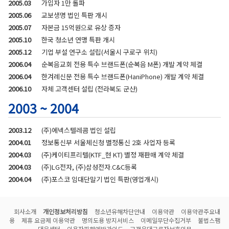
2005.03
가입자 1만 돌파
2005.06
교보생명 법인 특판 개시
2005.07
자본금 15억원으로 유상 증자
2005.10
한국 청소년 연맹 특판 개시
2005.12
기업 부설 연구소 설립(서울시 구로구 위치)
2006.04
순복음교회 전용 특수 브랜드폰(순복음 M폰) 개발 계약 체결
2006.04
한겨례신문 전용 특수 브랜드폰(HaniPhone) 개발 계약 체결
2006.10
자체 고객센터 설립 (전라북도 군산)
2003 ~ 2004
2003.12
(주)에넥스텔레콤 법인 설립
2004.01
정보통신부 서울체신청 별정통신 2호 사업자 등록
2004.03
(주)케이티프리텔(KTF_현 KT) 별정 재판매 계약 체결
2004.03
(주)LG전자, (주)삼성전자.C&C등록
2004.04
(주)포스코 임대단말기 법인 특판(영업개시)
회사소개
개인정보처리방침
청소년유해차단안내
이용약관
이용약관주요내
용
제휴 요금제 이용약관
명의도용 방지서비스
이메일무단수집거부
불법스팸
대응센터
이용자피해예방가이드
고객응대근로자보호의무