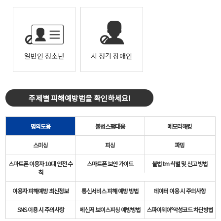
일반인 청소년
시 청각 장애인
주제별 피해예방법을 확인하세요!
명의도용
불법스팸대응
메모리해킹
스미싱
피싱
파밍
스마트폰 이용자 10대 안전 수
스마트폰 보안 가이드
불법 tm 식별 및 신고 방법
칙
이용자 피해예방 최신정보
통신서비스 피해 예방 방법
데이터 이용 시 주의사항
SNS 이용 시 주의사항
메신저 보이스피싱 예방방법
스파이웨어º악성코드 차단방법