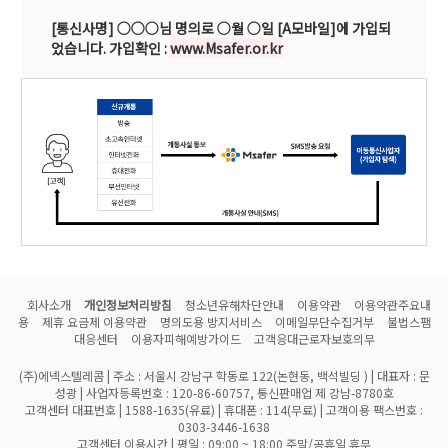
[통신사명] ○○○님 명의로 ○월 ○일 [A모바일]에 가입되
었습니다.
가입확인 :
www.Msafer.or.kr
회사소개
개인정보처리방침
청소년유해차단안내
이용약관
이용약관주요내
용
제휴 요금제 이용약관
명의도용 방지서비스
이메일무단수집거부
불법스팸
대응센터
이용자피해예방가이드
고객응대근로자보호의무
(주)에넥스텔레콤 | 주소 : 서울시 강남구 학동로 122(논현동, 백석빌딩 ) | 대표자 : 문
성광 | 사업자등록번호 : 120-86-60757, 통신판매업 제 강남-8780호
고객센터 대표번호 | 1588-1635(유료) | 휴대폰 : 114(무료) | 고객이용 팩스번호 :
0303-3446-1638
고객센터 이용시간 | 평일 : 09:00 ~ 18:00 주말/공휴일 휴무