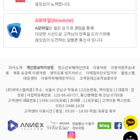
끊임없이 노력합니다.
A모바일(Amobile)
A모바일
은 젊은 감각과 경험을 통해
다양한 시선으로 고객님의 만족을 드리기위해
끊임없이 도전하는 알뜰폰 통신사 입니다.
회사소개
개인정보처리방침
청소년유해차단안내
이용약관
이용약관주요내
용
제휴 요금제 이용약관
명의도용 방지서비스
이메일무단수집거부
불법스팸
대응센터
이용자피해예방가이드
고객응대근로자보호의무
(주)에넥스텔레콤 | 주소 : 서울시 강남구 학동로 122(논현동, 백석빌딩 ) | 대표자 : 문
성광 | 사업자등록번호 : 120-86-60757, 통신판매업 제 강남-8780호
고객센터 대표번호 | 1588-1635(유료) | 휴대폰 : 114(무료) | 고객이용 팩스번호 :
0303-3446-1638
고객센터 이용시간 | 평일 : 09:00 ~ 18:00 주말/공휴일 휴무