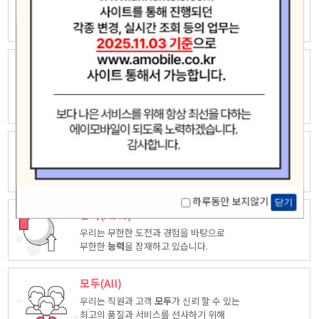
우리는 자유롭고 창의적인 상상력으로
새로운 가치창조에 끊임없이 도전하고
모험
합니다.
놀라운(Amazing)
우리는 고객중심 능력은 고객을 위해 다양한
시각에서 만들어진
놀라운
상품을
제공합니다.
최고(Ace)
우리는 품질, 서비스등 다양한 방면에서 업계
최고
가 되도록
노력하겠습니다.
하루동안 보지않기
닫기
능력(Able)
우리는 무한한 도전과 경험을 바탕으로
무한한
능력
을 잠재하고 있습니다.
모두(All)
우리는 직원과 고객
모두
가 신뢰 할 수 있는
최고의 품질과 서비스를 선사하기 위해