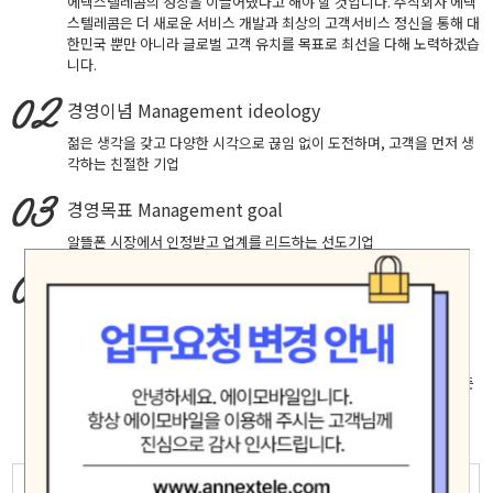
에넥스텔레콤의 성장을 이끌어냈다고 해야 할 것입니다. 주식회사 에넥
스텔레콤은 더 새로운 서비스 개발과 최상의 고객서비스 정신을 통해 대
한민국 뿐만 아니라 글로벌 고객 유치를 목표로 최선을 다해 노력하겠습
니다.
경영이념
Management ideology
젊은 생각을 갖고 다양한 시각으로 끊임 없이 도전하며, 고객을 먼저 생
각하는 친절한 기업
경영목표
Management goal
알뜰폰 시장에서 인정받고 업계를 리드하는 선도기업
핵심가치
Core Values
창의적 도전, 실패에 안주하지 않고 성공을 확신하는 자세로 최고에 도
전합니다.
고객중심, 고객의 입장에서 생각하고 배려하며 진심으로 소통합니다.
책임과 헌신, 신뢰 존중 배려가 깃든 마음으로 직원 제휴사 고객등 모든
인연을 소중히 여기며 공정하고 바르게 행동합니다.
모험(Adventure)