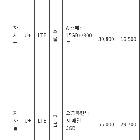
자
A 스페셜
후
사
U+
LTE
15GB+/300
불
30,800
16,500
몰
분
자
요금폭탄방
후
사
U+
LTE
지 매일
불
55,000
29,700
몰
5GB+