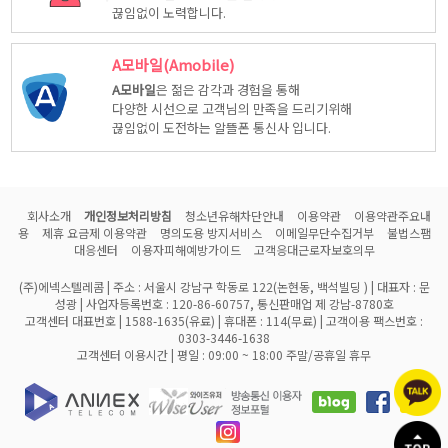
끊임없이 노력합니다.
A모바일(Amobile)
A모바일
은 젊은 감각과 경험을 통해
다양한 시선으로 고객님의 만족을 드리기위해
끊임없이 도전하는 알뜰폰 통신사 입니다.
회사소개
개인정보처리방침
청소년유해차단안내
이용약관
이용약관주요내
용
제휴 요금제 이용약관
명의도용 방지서비스
이메일무단수집거부
불법스팸
대응센터
이용자피해예방가이드
고객응대근로자보호의무
(주)에넥스텔레콤 | 주소 : 서울시 강남구 학동로 122(논현동, 백석빌딩 ) | 대표자 : 문
성광 | 사업자등록번호 : 120-86-60757, 통신판매업 제 강남-8780호
고객센터 대표번호 | 1588-1635(유료) | 휴대폰 : 114(무료) | 고객이용 팩스번호 :
0303-3446-1638
고객센터 이용시간 | 평일 : 09:00 ~ 18:00 주말/공휴일 휴무