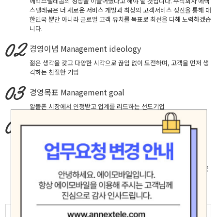
에넥스텔레콤의 성장을 이끌어냈다고 해야 할 것입니다. 주식회사 에넥
스텔레콤은 더 새로운 서비스 개발과 최상의 고객서비스 정신을 통해 대
한민국 뿐만 아니라 글로벌 고객 유치를 목표로 최선을 다해 노력하겠습
니다.
경영이념
Management ideology
젊은 생각을 갖고 다양한 시각으로 끊임 없이 도전하며, 고객을 먼저 생
각하는 친절한 기업
경영목표
Management goal
알뜰폰 시장에서 인정받고 업계를 리드하는 선도기업
핵심가치
Core Values
창의적 도전, 실패에 안주하지 않고 성공을 확신하는 자세로 최고에 도
전합니다.
고객중심, 고객의 입장에서 생각하고 배려하며 진심으로 소통합니다.
책임과 헌신, 신뢰 존중 배려가 깃든 마음으로 직원 제휴사 고객등 모든
인연을 소중히 여기며 공정하고 바르게 행동합니다.
모험(Adventure)