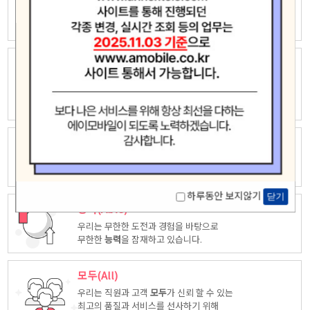
우리는 자유롭고 창의적인 상상력으로
새로운 가치창조에 끊임없이 도전하고
모험
합니다.
놀라운(Amazing)
우리는 고객중심 능력은 고객을 위해 다양한
시각에서 만들어진
놀라운
상품을
제공합니다.
최고(Ace)
우리는 품질, 서비스등 다양한 방면에서 업계
최고
가 되도록
노력하겠습니다.
하루동안 보지않기
닫기
능력(Able)
우리는 무한한 도전과 경험을 바탕으로
무한한
능력
을 잠재하고 있습니다.
모두(All)
우리는 직원과 고객
모두
가 신뢰 할 수 있는
최고의 품질과 서비스를 선사하기 위해