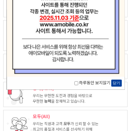
우리는 자유롭고 창의적인 상상력으로
새로운 가치창조에 끊임없이 도전하고
모험
합니다.
놀라운(Amazing)
우리는 고객중심 능력은 고객을 위해 다양한
시각에서 만들어진
놀라운
상품을
제공합니다.
최고(Ace)
우리는 품질, 서비스등 다양한 방면에서 업계
최고
가 되도록
노력하겠습니다.
하루동안 보지않기
닫기
능력(Able)
우리는 무한한 도전과 경험을 바탕으로
무한한
능력
을 잠재하고 있습니다.
모두(All)
우리는 직원과 고객
모두
가 신뢰 할 수 있는
최고의 품질과 서비스를 선사하기 위해