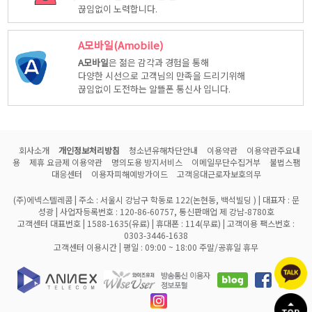
끊임없이 노력합니다.
A모바일(Amobile)
A모바일
은 젊은 감각과 경험을 통해
다양한 시선으로 고객님의 만족을 드리기위해
끊임없이 도전하는 알뜰폰 통신사 입니다.
회사소개
개인정보처리방침
청소년유해차단안내
이용약관
이용약관주요내
용
제휴 요금제 이용약관
명의도용 방지서비스
이메일무단수집거부
불법스팸
대응센터
이용자피해예방가이드
고객응대근로자보호의무
(주)에넥스텔레콤 | 주소 : 서울시 강남구 학동로 122(논현동, 백석빌딩 ) | 대표자 : 문
성광 | 사업자등록번호 : 120-86-60757, 통신판매업 제 강남-8780호
고객센터 대표번호 | 1588-1635(유료) | 휴대폰 : 114(무료) | 고객이용 팩스번호 :
0303-3446-1638
고객센터 이용시간 | 평일 : 09:00 ~ 18:00 주말/공휴일 휴무