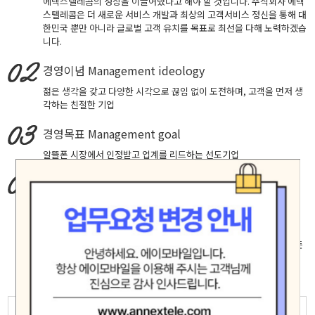
에넥스텔레콤의 성장을 이끌어냈다고 해야 할 것입니다. 주식회사 에넥
스텔레콤은 더 새로운 서비스 개발과 최상의 고객서비스 정신을 통해 대
한민국 뿐만 아니라 글로벌 고객 유치를 목표로 최선을 다해 노력하겠습
니다.
경영이념
Management ideology
젊은 생각을 갖고 다양한 시각으로 끊임 없이 도전하며, 고객을 먼저 생
각하는 친절한 기업
경영목표
Management goal
알뜰폰 시장에서 인정받고 업계를 리드하는 선도기업
핵심가치
Core Values
창의적 도전, 실패에 안주하지 않고 성공을 확신하는 자세로 최고에 도
전합니다.
고객중심, 고객의 입장에서 생각하고 배려하며 진심으로 소통합니다.
책임과 헌신, 신뢰 존중 배려가 깃든 마음으로 직원 제휴사 고객등 모든
인연을 소중히 여기며 공정하고 바르게 행동합니다.
모험(Adventure)