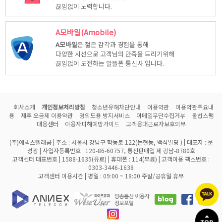
끊임없이 노력합니다.
A모바일(Amobile)
A모바일
은 젊은 감각과 경험을 통해
다양한 시선으로 고객님의 만족을 드리기위해
끊임없이 도전하는 알뜰폰 통신사 입니다.
회사소개
개인정보처리방침
청소년유해차단안내
이용약관
이용약관주요내
용
제휴 요금제 이용약관
명의도용 방지서비스
이메일무단수집거부
불법스팸
대응센터
이용자피해예방가이드
고객응대근로자보호의무
(주)에넥스텔레콤 | 주소 : 서울시 강남구 학동로 122(논현동, 백석빌딩 ) | 대표자 : 문
성광 | 사업자등록번호 : 120-86-60757, 통신판매업 제 강남-8780호
고객센터 대표번호 | 1588-1635(유료) | 휴대폰 : 114(무료) | 고객이용 팩스번호 :
0303-3446-1638
고객센터 이용시간 | 평일 : 09:00 ~ 18:00 주말/공휴일 휴무