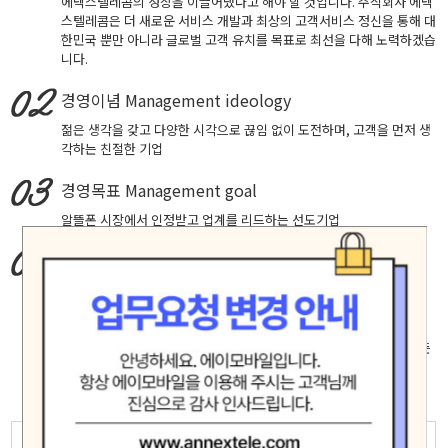
에넥스텔레콤의 성장을 이끌어냈다고 해야 할 것입니다. 주식회사 에넥
스텔레콤은 더 새로운 서비스 개발과 최상의 고객서비스 정신을 통해 대
한민국 뿐만 아니라 글로벌 고객 유치를 목표로 최선을 다해 노력하겠습
니다.
경영이념
Management ideology
젊은 생각을 갖고 다양한 시각으로 끊임 없이 도전하며, 고객을 먼저 생
각하는 친절한 기업
경영목표
Management goal
알뜰폰 시장에서 인정받고 업계를 리드하는 선도기업
핵심가치
Core Values
창의적 도전, 실패에 안주하지 않고 성공을 확신하는 자세로 최고에 도
전합니다.
고객중심, 고객의 입장에서 생각하고 배려하며 진심으로 소통합니다.
책임과 헌신, 신뢰 존중 배려가 깃든 마음으로 직원 제휴사 고객등 모든
인연을 소중히 여기며 공정하고 바르게 행동합니다.
모험(Adventure)