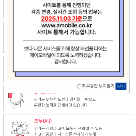
우리는 자유롭고 창의적인 상상력으로
새로운 가치창조에 끊임없이 도전하고
모험
합니다.
놀라운(Amazing)
우리는 고객중심 능력은 고객을 위해 다양한
시각에서 만들어진
놀라운
상품을
제공합니다.
최고(Ace)
우리는 품질, 서비스등 다양한 방면에서 업계
최고
가 되도록
노력하겠습니다.
하루동안 보지않기
닫기
능력(Able)
우리는 무한한 도전과 경험을 바탕으로
무한한
능력
을 잠재하고 있습니다.
모두(All)
우리는 직원과 고객
모두
가 신뢰 할 수 있는
최고의 품질과 서비스를 선사하기 위해