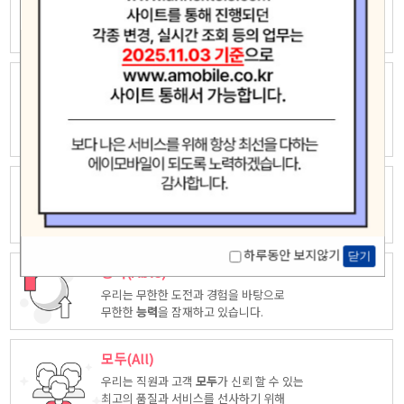
우리는 자유롭고 창의적인 상상력으로
새로운 가치창조에 끊임없이 도전하고
모험
합니다.
놀라운(Amazing)
우리는 고객중심 능력은 고객을 위해 다양한
시각에서 만들어진
놀라운
상품을
제공합니다.
최고(Ace)
우리는 품질, 서비스등 다양한 방면에서 업계
최고
가 되도록
노력하겠습니다.
하루동안 보지않기
닫기
능력(Able)
우리는 무한한 도전과 경험을 바탕으로
무한한
능력
을 잠재하고 있습니다.
모두(All)
우리는 직원과 고객
모두
가 신뢰 할 수 있는
최고의 품질과 서비스를 선사하기 위해