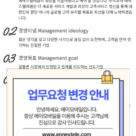
에넥스텔레콤의 성장을 이끌어냈다고 해야 할 것입니다. 주식회사 에넥
스텔레콤은 더 새로운 서비스 개발과 최상의 고객서비스 정신을 통해 대
한민국 뿐만 아니라 글로벌 고객 유치를 목표로 최선을 다해 노력하겠습
니다.
경영이념
Management ideology
젊은 생각을 갖고 다양한 시각으로 끊임 없이 도전하며, 고객을 먼저 생
각하는 친절한 기업
경영목표
Management goal
알뜰폰 시장에서 인정받고 업계를 리드하는 선도기업
핵심가치
Core Values
창의적 도전, 실패에 안주하지 않고 성공을 확신하는 자세로 최고에 도
전합니다.
고객중심, 고객의 입장에서 생각하고 배려하며 진심으로 소통합니다.
책임과 헌신, 신뢰 존중 배려가 깃든 마음으로 직원 제휴사 고객등 모든
인연을 소중히 여기며 공정하고 바르게 행동합니다.
모험(Adventure)