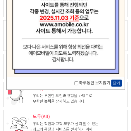
우리는 자유롭고 창의적인 상상력으로
새로운 가치창조에 끊임없이 도전하고
모험
합니다.
놀라운(Amazing)
우리는 고객중심 능력은 고객을 위해 다양한
시각에서 만들어진
놀라운
상품을
제공합니다.
최고(Ace)
우리는 품질, 서비스등 다양한 방면에서 업계
최고
가 되도록
노력하겠습니다.
하루동안 보지않기
닫기
능력(Able)
우리는 무한한 도전과 경험을 바탕으로
무한한
능력
을 잠재하고 있습니다.
모두(All)
우리는 직원과 고객
모두
가 신뢰 할 수 있는
최고의 품질과 서비스를 선사하기 위해