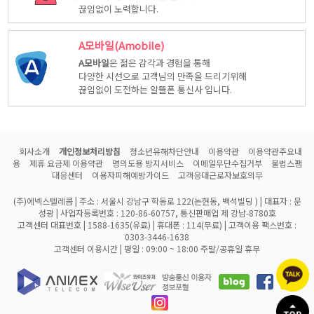
끊임없이 노력합니다.
A모바일(Amobile)
A모바일
은 젊은 감각과 경험을 통해
다양한 시선으로 고객님의 만족을 드리기위해
끊임없이 도전하는 알뜰폰 통신사 입니다.
회사소개
개인정보처리방침
청소년유해차단안내
이용약관
이용약관주요내
용
제휴 요금제 이용약관
명의도용 방지서비스
이메일무단수집거부
불법스팸
대응센터
이용자피해예방가이드
고객응대근로자보호의무
(주)에넥스텔레콤 | 주소 : 서울시 강남구 학동로 122(논현동, 백석빌딩 ) | 대표자 : 문
성광 | 사업자등록번호 : 120-86-60757, 통신판매업 제 강남-8780호
고객센터 대표번호 | 1588-1635(유료) | 휴대폰 : 114(무료) | 고객이용 팩스번호 :
0303-3446-1638
고객센터 이용시간 | 평일 : 09:00 ~ 18:00 주말/공휴일 휴무