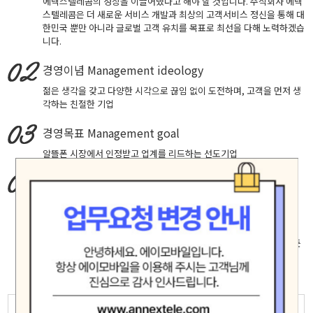
에넥스텔레콤의 성장을 이끌어냈다고 해야 할 것입니다. 주식회사 에넥
스텔레콤은 더 새로운 서비스 개발과 최상의 고객서비스 정신을 통해 대
한민국 뿐만 아니라 글로벌 고객 유치를 목표로 최선을 다해 노력하겠습
니다.
경영이념
Management ideology
젊은 생각을 갖고 다양한 시각으로 끊임 없이 도전하며, 고객을 먼저 생
각하는 친절한 기업
경영목표
Management goal
알뜰폰 시장에서 인정받고 업계를 리드하는 선도기업
핵심가치
Core Values
창의적 도전, 실패에 안주하지 않고 성공을 확신하는 자세로 최고에 도
전합니다.
고객중심, 고객의 입장에서 생각하고 배려하며 진심으로 소통합니다.
책임과 헌신, 신뢰 존중 배려가 깃든 마음으로 직원 제휴사 고객등 모든
인연을 소중히 여기며 공정하고 바르게 행동합니다.
모험(Adventure)