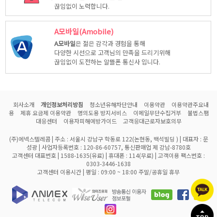
끊임없이 노력합니다.
A모바일(Amobile)
A모바일
은 젊은 감각과 경험을 통해
다양한 시선으로 고객님의 만족을 드리기위해
끊임없이 도전하는 알뜰폰 통신사 입니다.
회사소개
개인정보처리방침
청소년유해차단안내
이용약관
이용약관주요내
용
제휴 요금제 이용약관
명의도용 방지서비스
이메일무단수집거부
불법스팸
대응센터
이용자피해예방가이드
고객응대근로자보호의무
(주)에넥스텔레콤 | 주소 : 서울시 강남구 학동로 122(논현동, 백석빌딩 ) | 대표자 : 문
성광 | 사업자등록번호 : 120-86-60757, 통신판매업 제 강남-8780호
고객센터 대표번호 | 1588-1635(유료) | 휴대폰 : 114(무료) | 고객이용 팩스번호 :
0303-3446-1638
고객센터 이용시간 | 평일 : 09:00 ~ 18:00 주말/공휴일 휴무