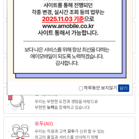
우리는 자유롭고 창의적인 상상력으로
새로운 가치창조에 끊임없이 도전하고
모험
합니다.
놀라운(Amazing)
우리는 고객중심 능력은 고객을 위해 다양한
시각에서 만들어진
놀라운
상품을
제공합니다.
최고(Ace)
우리는 품질, 서비스등 다양한 방면에서 업계
최고
가 되도록
노력하겠습니다.
하루동안 보지않기
닫기
능력(Able)
우리는 무한한 도전과 경험을 바탕으로
무한한
능력
을 잠재하고 있습니다.
모두(All)
우리는 직원과 고객
모두
가 신뢰 할 수 있는
최고의 품질과 서비스를 선사하기 위해