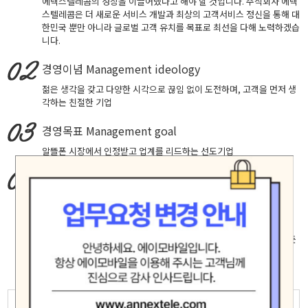
에넥스텔레콤의 성장을 이끌어냈다고 해야 할 것입니다. 주식회사 에넥
스텔레콤은 더 새로운 서비스 개발과 최상의 고객서비스 정신을 통해 대
한민국 뿐만 아니라 글로벌 고객 유치를 목표로 최선을 다해 노력하겠습
니다.
경영이념
Management ideology
젊은 생각을 갖고 다양한 시각으로 끊임 없이 도전하며, 고객을 먼저 생
각하는 친절한 기업
경영목표
Management goal
알뜰폰 시장에서 인정받고 업계를 리드하는 선도기업
핵심가치
Core Values
창의적 도전, 실패에 안주하지 않고 성공을 확신하는 자세로 최고에 도
전합니다.
고객중심, 고객의 입장에서 생각하고 배려하며 진심으로 소통합니다.
책임과 헌신, 신뢰 존중 배려가 깃든 마음으로 직원 제휴사 고객등 모든
인연을 소중히 여기며 공정하고 바르게 행동합니다.
모험(Adventure)