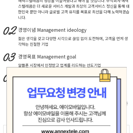
에넥스텔레콤의 성장을 이끌어냈다고 해야 할 것입니다. 주식회사 에넥
스텔레콤은 더 새로운 서비스 개발과 최상의 고객서비스 정신을 통해 대
한민국 뿐만 아니라 글로벌 고객 유치를 목표로 최선을 다해 노력하겠습
니다.
경영이념
Management ideology
젊은 생각을 갖고 다양한 시각으로 끊임 없이 도전하며, 고객을 먼저 생
각하는 친절한 기업
경영목표
Management goal
알뜰폰 시장에서 인정받고 업계를 리드하는 선도기업
핵심가치
Core Values
창의적 도전, 실패에 안주하지 않고 성공을 확신하는 자세로 최고에 도
전합니다.
고객중심, 고객의 입장에서 생각하고 배려하며 진심으로 소통합니다.
책임과 헌신, 신뢰 존중 배려가 깃든 마음으로 직원 제휴사 고객등 모든
인연을 소중히 여기며 공정하고 바르게 행동합니다.
모험(Adventure)