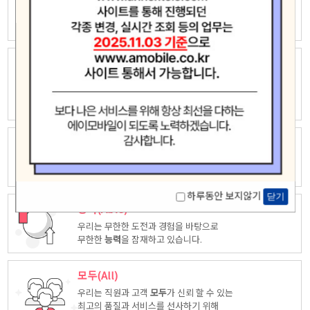
우리는 자유롭고 창의적인 상상력으로
새로운 가치창조에 끊임없이 도전하고
모험
합니다.
놀라운(Amazing)
우리는 고객중심 능력은 고객을 위해 다양한
시각에서 만들어진
놀라운
상품을
제공합니다.
최고(Ace)
우리는 품질, 서비스등 다양한 방면에서 업계
최고
가 되도록
노력하겠습니다.
하루동안 보지않기
닫기
능력(Able)
우리는 무한한 도전과 경험을 바탕으로
무한한
능력
을 잠재하고 있습니다.
모두(All)
우리는 직원과 고객
모두
가 신뢰 할 수 있는
최고의 품질과 서비스를 선사하기 위해