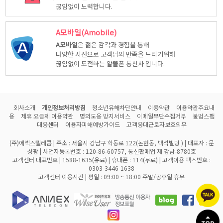
끊임없이 노력합니다.
A모바일(Amobile)
A모바일
은 젊은 감각과 경험을 통해
다양한 시선으로 고객님의 만족을 드리기위해
끊임없이 도전하는 알뜰폰 통신사 입니다.
회사소개
개인정보처리방침
청소년유해차단안내
이용약관
이용약관주요내
용
제휴 요금제 이용약관
명의도용 방지서비스
이메일무단수집거부
불법스팸
대응센터
이용자피해예방가이드
고객응대근로자보호의무
(주)에넥스텔레콤 | 주소 : 서울시 강남구 학동로 122(논현동, 백석빌딩 ) | 대표자 : 문
성광 | 사업자등록번호 : 120-86-60757, 통신판매업 제 강남-8780호
고객센터 대표번호 | 1588-1635(유료) | 휴대폰 : 114(무료) | 고객이용 팩스번호 :
0303-3446-1638
고객센터 이용시간 | 평일 : 09:00 ~ 18:00 주말/공휴일 휴무