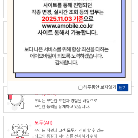
우리는 자유롭고 창의적인 상상력으로
새로운 가치창조에 끊임없이 도전하고
모험
합니다.
놀라운(Amazing)
우리는 고객중심 능력은 고객을 위해 다양한
시각에서 만들어진
놀라운
상품을
제공합니다.
최고(Ace)
우리는 품질, 서비스등 다양한 방면에서 업계
최고
가 되도록
노력하겠습니다.
하루동안 보지않기
닫기
능력(Able)
우리는 무한한 도전과 경험을 바탕으로
무한한
능력
을 잠재하고 있습니다.
모두(All)
우리는 직원과 고객
모두
가 신뢰 할 수 있는
최고의 품질과 서비스를 선사하기 위해