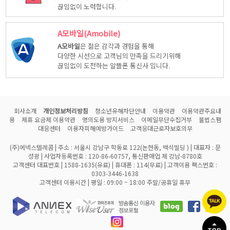
끊임없이 노력합니다.
A모바일(Amobile)
A모바일
은 젊은 감각과 경험을 통해
다양한 시선으로 고객님의 만족을 드리기위해
끊임없이 도전하는 알뜰폰 통신사 입니다.
회사소개
개인정보처리방침
청소년유해차단안내
이용약관
이용약관주요내
용
제휴 요금제 이용약관
명의도용 방지서비스
이메일무단수집거부
불법스팸
대응센터
이용자피해예방가이드
고객응대근로자보호의무
(주)에넥스텔레콤 | 주소 : 서울시 강남구 학동로 122(논현동, 백석빌딩 ) | 대표자 : 문
성광 | 사업자등록번호 : 120-86-60757, 통신판매업 제 강남-8780호
고객센터 대표번호 | 1588-1635(유료) | 휴대폰 : 114(무료) | 고객이용 팩스번호 :
0303-3446-1638
고객센터 이용시간 | 평일 : 09:00 ~ 18:00 주말/공휴일 휴무