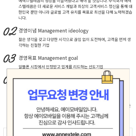
에넥스텔레콤의 성장을 이끌어냈다고 해야 할 것입니다. 주식회사 에넥
스텔레콤은 더 새로운 서비스 개발과 최상의 고객서비스 정신을 통해 대
한민국 뿐만 아니라 글로벌 고객 유치를 목표로 최선을 다해 노력하겠습
니다.
경영이념
Management ideology
젊은 생각을 갖고 다양한 시각으로 끊임 없이 도전하며, 고객을 먼저 생
각하는 친절한 기업
경영목표
Management goal
알뜰폰 시장에서 인정받고 업계를 리드하는 선도기업
핵심가치
Core Values
창의적 도전, 실패에 안주하지 않고 성공을 확신하는 자세로 최고에 도
전합니다.
고객중심, 고객의 입장에서 생각하고 배려하며 진심으로 소통합니다.
책임과 헌신, 신뢰 존중 배려가 깃든 마음으로 직원 제휴사 고객등 모든
인연을 소중히 여기며 공정하고 바르게 행동합니다.
모험(Adventure)