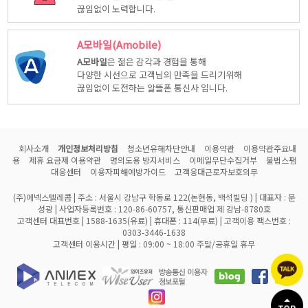
끊임없이 노력합니다.
A모바일(Amobile)
A모바일
은 젊은 감각과 경험을 통해
다양한 시선으로 고객님의 만족을 드리기위해
끊임없이 도전하는 알뜰폰 통신사 입니다.
회사소개
개인정보처리방침
청소년유해차단안내
이용약관
이용약관주요내
용
제휴 요금제 이용약관
명의도용 방지서비스
이메일무단수집거부
불법스팸
대응센터
이용자피해예방가이드
고객응대근로자보호의무
(주)에넥스텔레콤 | 주소 : 서울시 강남구 학동로 122(논현동, 백석빌딩 ) | 대표자 : 문
성광 | 사업자등록번호 : 120-86-60757, 통신판매업 제 강남-8780호
고객센터 대표번호 | 1588-1635(유료) | 휴대폰 : 114(무료) | 고객이용 팩스번호 :
0303-3446-1638
고객센터 이용시간 | 평일 : 09:00 ~ 18:00 주말/공휴일 휴무