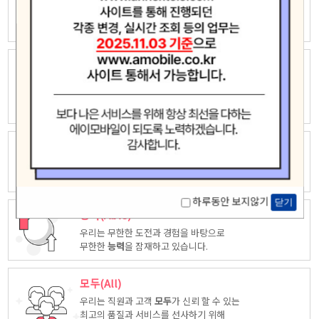
우리는 자유롭고 창의적인 상상력으로
새로운 가치창조에 끊임없이 도전하고
모험
합니다.
놀라운(Amazing)
우리는 고객중심 능력은 고객을 위해 다양한
시각에서 만들어진
놀라운
상품을
제공합니다.
최고(Ace)
우리는 품질, 서비스등 다양한 방면에서 업계
최고
가 되도록
노력하겠습니다.
하루동안 보지않기
닫기
능력(Able)
우리는 무한한 도전과 경험을 바탕으로
무한한
능력
을 잠재하고 있습니다.
모두(All)
우리는 직원과 고객
모두
가 신뢰 할 수 있는
최고의 품질과 서비스를 선사하기 위해