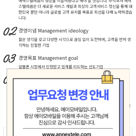
에넥스텔레콤의 성장을 이끌어냈다고 해야 할 것입니다. 주식회사 에넥
스텔레콤은 더 새로운 서비스 개발과 최상의 고객서비스 정신을 통해 대
한민국 뿐만 아니라 글로벌 고객 유치를 목표로 최선을 다해 노력하겠습
니다.
경영이념
Management ideology
젊은 생각을 갖고 다양한 시각으로 끊임 없이 도전하며, 고객을 먼저 생
각하는 친절한 기업
경영목표
Management goal
알뜰폰 시장에서 인정받고 업계를 리드하는 선도기업
핵심가치
Core Values
창의적 도전, 실패에 안주하지 않고 성공을 확신하는 자세로 최고에 도
전합니다.
고객중심, 고객의 입장에서 생각하고 배려하며 진심으로 소통합니다.
책임과 헌신, 신뢰 존중 배려가 깃든 마음으로 직원 제휴사 고객등 모든
인연을 소중히 여기며 공정하고 바르게 행동합니다.
모험(Adventure)