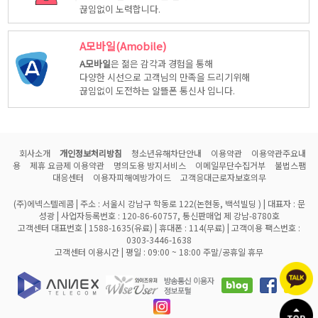
끊임없이 노력합니다.
A모바일(Amobile)
A모바일
은 젊은 감각과 경험을 통해
다양한 시선으로 고객님의 만족을 드리기위해
끊임없이 도전하는 알뜰폰 통신사 입니다.
회사소개
개인정보처리방침
청소년유해차단안내
이용약관
이용약관주요내
용
제휴 요금제 이용약관
명의도용 방지서비스
이메일무단수집거부
불법스팸
대응센터
이용자피해예방가이드
고객응대근로자보호의무
(주)에넥스텔레콤 | 주소 : 서울시 강남구 학동로 122(논현동, 백석빌딩 ) | 대표자 : 문
성광 | 사업자등록번호 : 120-86-60757, 통신판매업 제 강남-8780호
고객센터 대표번호 | 1588-1635(유료) | 휴대폰 : 114(무료) | 고객이용 팩스번호 :
0303-3446-1638
고객센터 이용시간 | 평일 : 09:00 ~ 18:00 주말/공휴일 휴무