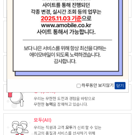
우리는 자유롭고 창의적인 상상력으로
새로운 가치창조에 끊임없이 도전하고
모험
합니다.
놀라운(Amazing)
우리는 고객중심 능력은 고객을 위해 다양한
시각에서 만들어진
놀라운
상품을
제공합니다.
최고(Ace)
우리는 품질, 서비스등 다양한 방면에서 업계
최고
가 되도록
노력하겠습니다.
하루동안 보지않기
닫기
능력(Able)
우리는 무한한 도전과 경험을 바탕으로
무한한
능력
을 잠재하고 있습니다.
모두(All)
우리는 직원과 고객
모두
가 신뢰 할 수 있는
최고의 품질과 서비스를 선사하기 위해