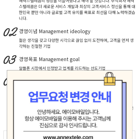
에넥스텔레콤의 성장을 이끌어냈다고 해야 할 것입니다. 주식회사 에넥
스텔레콤은 더 새로운 서비스 개발과 최상의 고객서비스 정신을 통해 대
한민국 뿐만 아니라 글로벌 고객 유치를 목표로 최선을 다해 노력하겠습
니다.
경영이념
Management ideology
젊은 생각을 갖고 다양한 시각으로 끊임 없이 도전하며, 고객을 먼저 생
각하는 친절한 기업
경영목표
Management goal
알뜰폰 시장에서 인정받고 업계를 리드하는 선도기업
핵심가치
Core Values
창의적 도전, 실패에 안주하지 않고 성공을 확신하는 자세로 최고에 도
전합니다.
고객중심, 고객의 입장에서 생각하고 배려하며 진심으로 소통합니다.
책임과 헌신, 신뢰 존중 배려가 깃든 마음으로 직원 제휴사 고객등 모든
인연을 소중히 여기며 공정하고 바르게 행동합니다.
모험(Adventure)