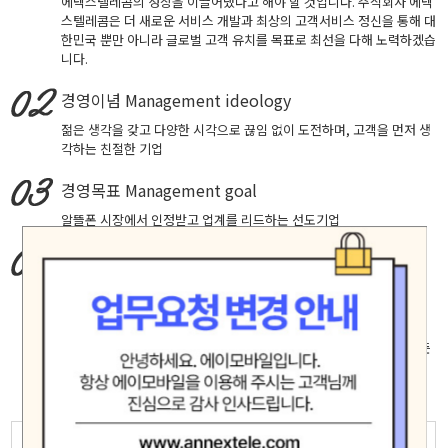
에넥스텔레콤의 성장을 이끌어냈다고 해야 할 것입니다. 주식회사 에넥
스텔레콤은 더 새로운 서비스 개발과 최상의 고객서비스 정신을 통해 대
한민국 뿐만 아니라 글로벌 고객 유치를 목표로 최선을 다해 노력하겠습
니다.
경영이념
Management ideology
젊은 생각을 갖고 다양한 시각으로 끊임 없이 도전하며, 고객을 먼저 생
각하는 친절한 기업
경영목표
Management goal
알뜰폰 시장에서 인정받고 업계를 리드하는 선도기업
핵심가치
Core Values
창의적 도전, 실패에 안주하지 않고 성공을 확신하는 자세로 최고에 도
전합니다.
고객중심, 고객의 입장에서 생각하고 배려하며 진심으로 소통합니다.
책임과 헌신, 신뢰 존중 배려가 깃든 마음으로 직원 제휴사 고객등 모든
인연을 소중히 여기며 공정하고 바르게 행동합니다.
모험(Adventure)