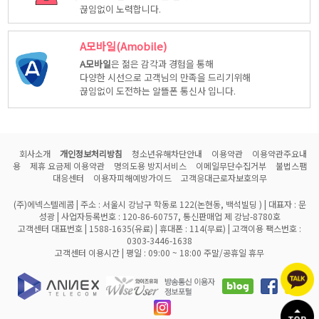
끊임없이 노력합니다.
A모바일(Amobile)
A모바일
은 젊은 감각과 경험을 통해
다양한 시선으로 고객님의 만족을 드리기위해
끊임없이 도전하는 알뜰폰 통신사 입니다.
회사소개
개인정보처리방침
청소년유해차단안내
이용약관
이용약관주요내
용
제휴 요금제 이용약관
명의도용 방지서비스
이메일무단수집거부
불법스팸
대응센터
이용자피해예방가이드
고객응대근로자보호의무
(주)에넥스텔레콤 | 주소 : 서울시 강남구 학동로 122(논현동, 백석빌딩 ) | 대표자 : 문
성광 | 사업자등록번호 : 120-86-60757, 통신판매업 제 강남-8780호
고객센터 대표번호 | 1588-1635(유료) | 휴대폰 : 114(무료) | 고객이용 팩스번호 :
0303-3446-1638
고객센터 이용시간 | 평일 : 09:00 ~ 18:00 주말/공휴일 휴무