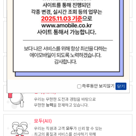
우리는 자유롭고 창의적인 상상력으로
새로운 가치창조에 끊임없이 도전하고
모험
합니다.
놀라운(Amazing)
우리는 고객중심 능력은 고객을 위해 다양한
시각에서 만들어진
놀라운
상품을
제공합니다.
최고(Ace)
우리는 품질, 서비스등 다양한 방면에서 업계
최고
가 되도록
노력하겠습니다.
하루동안 보지않기
닫기
능력(Able)
우리는 무한한 도전과 경험을 바탕으로
무한한
능력
을 잠재하고 있습니다.
모두(All)
우리는 직원과 고객
모두
가 신뢰 할 수 있는
최고의 품질과 서비스를 선사하기 위해