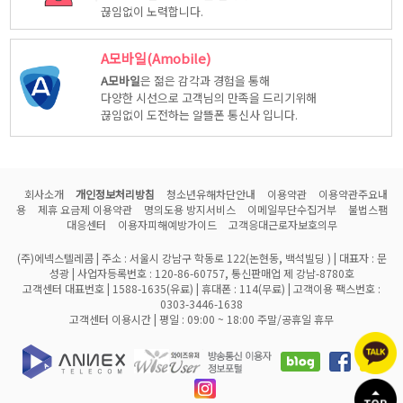
끊임없이 노력합니다.
A모바일(Amobile)
A모바일
은 젊은 감각과 경험을 통해
다양한 시선으로 고객님의 만족을 드리기위해
끊임없이 도전하는 알뜰폰 통신사 입니다.
회사소개
개인정보처리방침
청소년유해차단안내
이용약관
이용약관주요내
용
제휴 요금제 이용약관
명의도용 방지서비스
이메일무단수집거부
불법스팸
대응센터
이용자피해예방가이드
고객응대근로자보호의무
(주)에넥스텔레콤 | 주소 : 서울시 강남구 학동로 122(논현동, 백석빌딩 ) | 대표자 : 문
성광 | 사업자등록번호 : 120-86-60757, 통신판매업 제 강남-8780호
고객센터 대표번호 | 1588-1635(유료) | 휴대폰 : 114(무료) | 고객이용 팩스번호 :
0303-3446-1638
고객센터 이용시간 | 평일 : 09:00 ~ 18:00 주말/공휴일 휴무