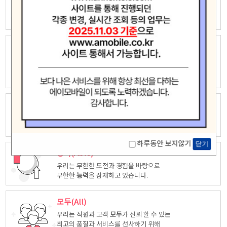
우리는 자유롭고 창의적인 상상력으로
새로운 가치창조에 끊임없이 도전하고
모험
합니다.
놀라운(Amazing)
우리는 고객중심 능력은 고객을 위해 다양한
시각에서 만들어진
놀라운
상품을
제공합니다.
최고(Ace)
우리는 품질, 서비스등 다양한 방면에서 업계
최고
가 되도록
노력하겠습니다.
하루동안 보지않기
닫기
능력(Able)
우리는 무한한 도전과 경험을 바탕으로
무한한
능력
을 잠재하고 있습니다.
모두(All)
우리는 직원과 고객
모두
가 신뢰 할 수 있는
최고의 품질과 서비스를 선사하기 위해