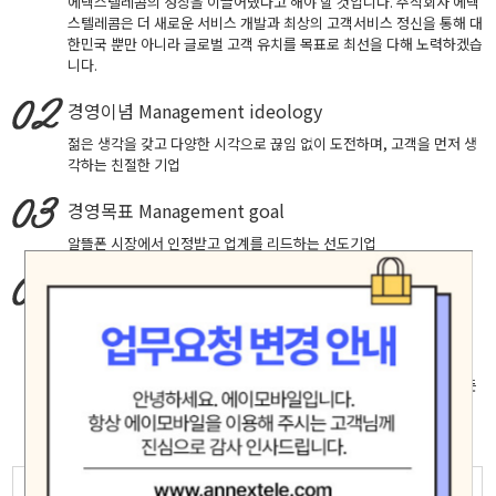
에넥스텔레콤의 성장을 이끌어냈다고 해야 할 것입니다. 주식회사 에넥
스텔레콤은 더 새로운 서비스 개발과 최상의 고객서비스 정신을 통해 대
한민국 뿐만 아니라 글로벌 고객 유치를 목표로 최선을 다해 노력하겠습
니다.
경영이념
Management ideology
젊은 생각을 갖고 다양한 시각으로 끊임 없이 도전하며, 고객을 먼저 생
각하는 친절한 기업
경영목표
Management goal
알뜰폰 시장에서 인정받고 업계를 리드하는 선도기업
핵심가치
Core Values
창의적 도전, 실패에 안주하지 않고 성공을 확신하는 자세로 최고에 도
전합니다.
고객중심, 고객의 입장에서 생각하고 배려하며 진심으로 소통합니다.
책임과 헌신, 신뢰 존중 배려가 깃든 마음으로 직원 제휴사 고객등 모든
인연을 소중히 여기며 공정하고 바르게 행동합니다.
모험(Adventure)