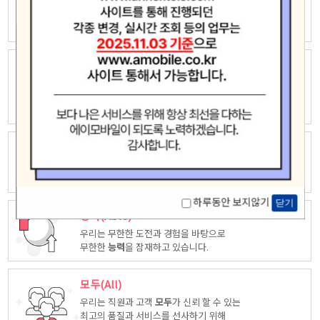
우리는 자유롭고 창의적인 상상력으로
새로운 가치창조에 끊임없이 도전하고
모험
합니다.
놀라운(Amazing)
우리는 고객중심 능력은 고객을 위해 다양한
시각에서 만들어진
놀라운
상품을
제공합니다.
최고(Ace)
우리는 품질, 서비스등 다양한 방면에서 업계
최고
가 되도록
노력하겠습니다.
하루동안 보지않기
닫기
능력(Able)
우리는 무한한 도전과 경험을 바탕으로
무한한
능력
을 잠재하고 있습니다.
모두(All)
우리는 직원과 고객
모두
가 신뢰 할 수 있는
최고의 품질과 서비스를 선사하기 위해