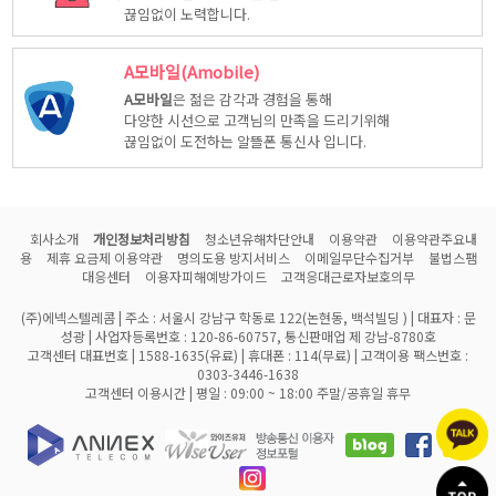
끊임없이 노력합니다.
A모바일(Amobile)
A모바일
은 젊은 감각과 경험을 통해
다양한 시선으로 고객님의 만족을 드리기위해
끊임없이 도전하는 알뜰폰 통신사 입니다.
회사소개
개인정보처리방침
청소년유해차단안내
이용약관
이용약관주요내
용
제휴 요금제 이용약관
명의도용 방지서비스
이메일무단수집거부
불법스팸
대응센터
이용자피해예방가이드
고객응대근로자보호의무
(주)에넥스텔레콤 | 주소 : 서울시 강남구 학동로 122(논현동, 백석빌딩 ) | 대표자 : 문
성광 | 사업자등록번호 : 120-86-60757, 통신판매업 제 강남-8780호
고객센터 대표번호 | 1588-1635(유료) | 휴대폰 : 114(무료) | 고객이용 팩스번호 :
0303-3446-1638
고객센터 이용시간 | 평일 : 09:00 ~ 18:00 주말/공휴일 휴무