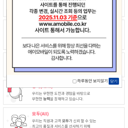
우리는 자유롭고 창의적인 상상력으로
새로운 가치창조에 끊임없이 도전하고
모험
합니다.
놀라운(Amazing)
우리는 고객중심 능력은 고객을 위해 다양한
시각에서 만들어진
놀라운
상품을
제공합니다.
최고(Ace)
우리는 품질, 서비스등 다양한 방면에서 업계
최고
가 되도록
노력하겠습니다.
하루동안 보지않기
닫기
능력(Able)
우리는 무한한 도전과 경험을 바탕으로
무한한
능력
을 잠재하고 있습니다.
모두(All)
우리는 직원과 고객
모두
가 신뢰 할 수 있는
최고의 품질과 서비스를 선사하기 위해