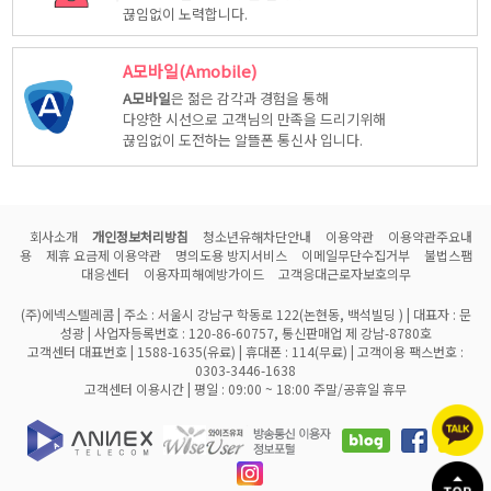
끊임없이 노력합니다.
A모바일(Amobile)
A모바일
은 젊은 감각과 경험을 통해
다양한 시선으로 고객님의 만족을 드리기위해
끊임없이 도전하는 알뜰폰 통신사 입니다.
회사소개
개인정보처리방침
청소년유해차단안내
이용약관
이용약관주요내
용
제휴 요금제 이용약관
명의도용 방지서비스
이메일무단수집거부
불법스팸
대응센터
이용자피해예방가이드
고객응대근로자보호의무
(주)에넥스텔레콤 | 주소 : 서울시 강남구 학동로 122(논현동, 백석빌딩 ) | 대표자 : 문
성광 | 사업자등록번호 : 120-86-60757, 통신판매업 제 강남-8780호
고객센터 대표번호 | 1588-1635(유료) | 휴대폰 : 114(무료) | 고객이용 팩스번호 :
0303-3446-1638
고객센터 이용시간 | 평일 : 09:00 ~ 18:00 주말/공휴일 휴무